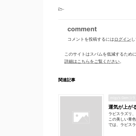
-
comment
コメントを投稿するには
ログイン
し
このサイトはスパムを低減するために A
詳細はこちらをご覧ください
。
関連記事
migy's Gemコ
運気が上が
ラピスラズリ、
この美しい青色
では、ラピスラ