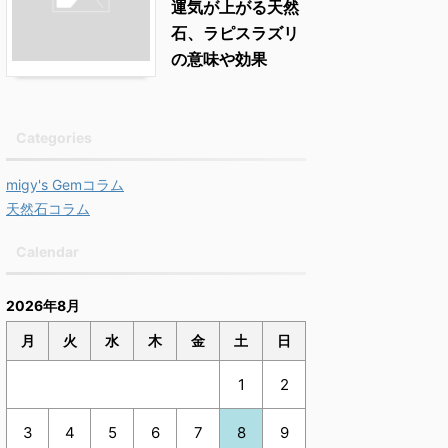
運気が上がる天然
石、ラピスラズリ
の意味や効果
Categories
migy's Gemコラム
天然石コラム
Calendar
2026年8月
月
火
水
木
金
土
日
1
2
3
4
5
6
7
8
9