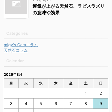
運気が上がる天然石、ラピスラズリ
の意味や効果
Categories
migy's Gemコラム
天然石コラム
Calendar
2026年8月
月
火
水
木
金
土
日
1
2
3
4
5
6
7
8
9