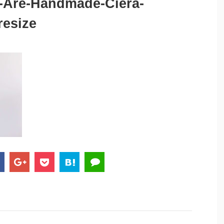
-Are-Handmade-Ciera-
resize