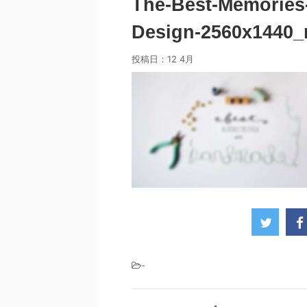
The-Best-Memories
Design-2560x1440_
投稿日：
12 4月
-