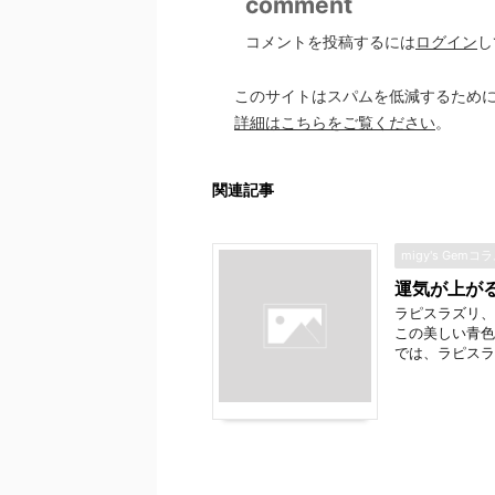
comment
コメントを投稿するには
ログイン
し
このサイトはスパムを低減するために A
詳細はこちらをご覧ください
。
関連記事
migy's Gemコ
運気が上が
ラピスラズリ、
この美しい青色
では、ラピスラ